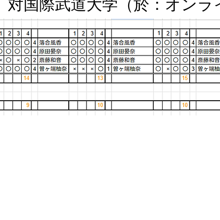
戦 対国際武道大学（於：オンラ