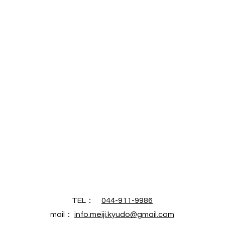
TEL：
044-911-9986
mail​：
info.meiji.kyudo@gmail.com