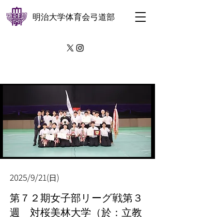
明治大学体育会弓道部
2025/9/21(
)
日
第７２期女子部リーグ戦第３
週 対桜美林大学（於：立教