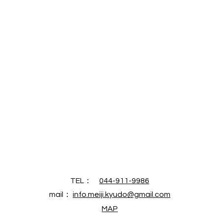
TEL：
044-911-9986
mail​：
info.meiji.kyudo@gmail.com
MAP