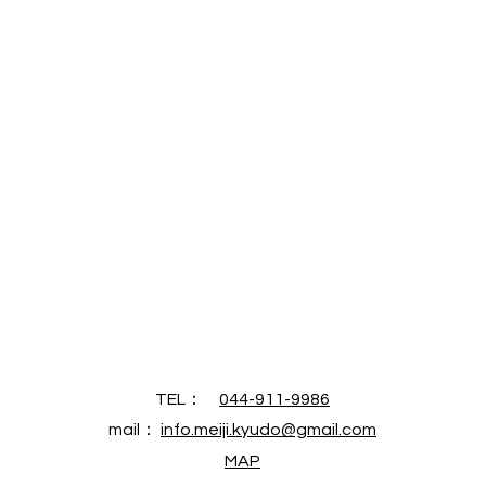
TEL：
044-911-9986
mail​：
info.meiji.kyudo@gmail.com
MAP