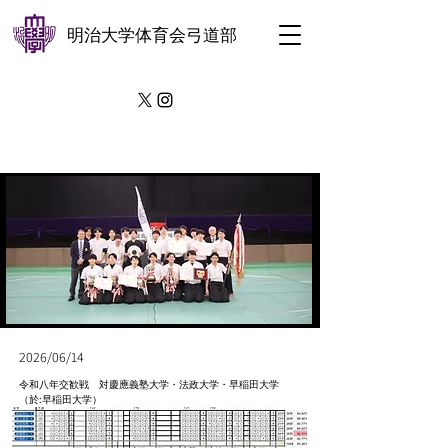
明治大学体育会弓道部
2026/06/14
令和八年交歓戦 対慶應義塾大学・法政大学・早稲田大学
（於:早稲田大学）